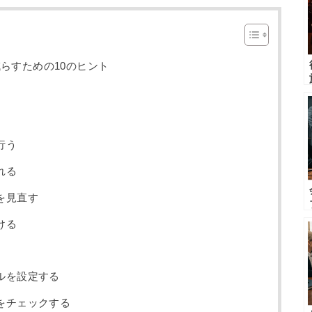
減らすための10のヒント
行う
れる
を見直す
ける
ールを設定する
向をチェックする