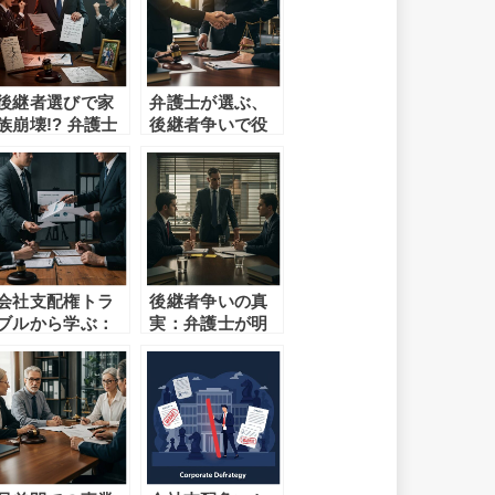
後継者選びで家
弁護士が選ぶ、
族崩壊!? 弁護士
後継者争いで役
が教える争いを
立つ法律サービ
防ぐ秘訣
ス
会社支配権トラ
後継者争いの真
ブルから学ぶ：
実：弁護士が明
弁護士が教える
かす和解のシナ
予防策
リオ