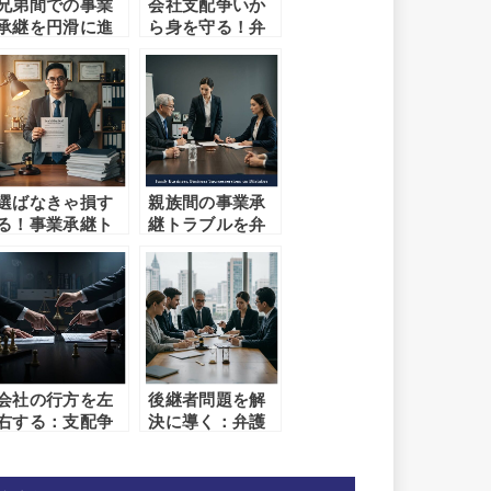
兄弟間での事業
会社支配争いか
承継を円滑に進
ら身を守る！弁
めるための法的
護士が教える防
アドバイス
衛戦略
選ばなきゃ損す
親族間の事業承
る！事業承継ト
継トラブルを弁
ラブルに強い弁
護士が解決した
護士の見分け方
事例
会社の行方を左
後継者問題を解
右する：支配争
決に導く：弁護
いで知っておく
士選びの極意
べき法的知識