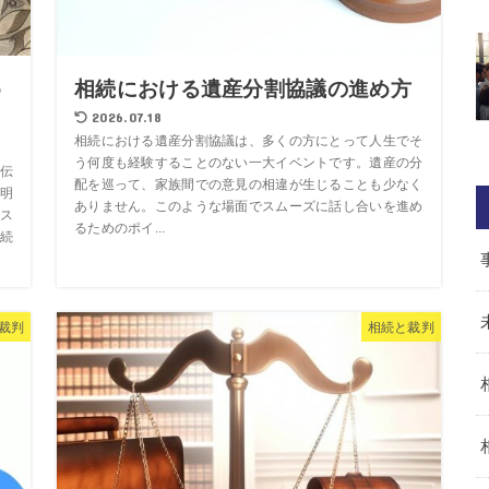
め
相続における遺産分割協議の進め方
2026.07.18
相続における遺産分割協議は、多くの方にとって人生でそ
う何度も経験することのない一大イベントです。遺産の分
伝
配を巡って、家族間での意見の相違が生じることも少なく
明
ありません。このような場面でスムーズに話し合いを進め
ス
るためのポイ...
続
裁判
相続と裁判