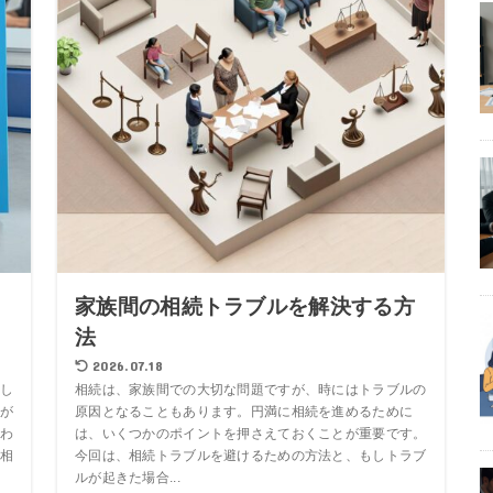
た
家族間の相続トラブルを解決する方
法
2026.07.18
し
相続は、家族間での大切な問題ですが、時にはトラブルの
が
原因となることもあります。円満に相続を進めるために
わ
は、いくつかのポイントを押さえておくことが重要です。
相
今回は、相続トラブルを避けるための方法と、もしトラブ
ルが起きた場合...