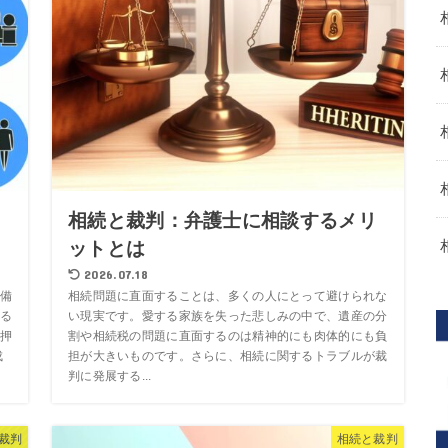
る
相続と裁判：弁護士に相談するメリ
ットとは
2026.07.18
備
相続問題に直面することは、多くの人にとって避けられな
る
い現実です。愛する家族を失った悲しみの中で、遺産の分
押
割や相続税の問題に直面するのは精神的にも肉体的にも負
成
担が大きいものです。さらに、相続に関するトラブルが裁
判に発展する...
裁判
相続と裁判