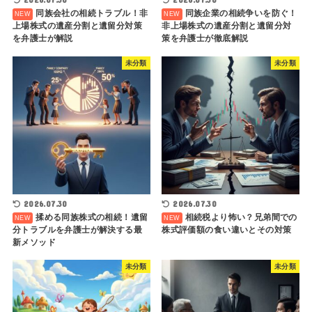
同族会社の相続トラブル！非
同族企業の相続争いを防ぐ！
上場株式の遺産分割と遺留分対策
非上場株式の遺産分割と遺留分対
を弁護士が解説
策を弁護士が徹底解説
未分類
未分類
2026.07.30
2026.07.30
揉める同族株式の相続！遺留
相続税より怖い？兄弟間での
分トラブルを弁護士が解決する最
株式評価額の食い違いとその対策
新メソッド
未分類
未分類