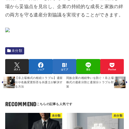
場から妥協点を見出し、企業の持続的な成長と家族の絆
の両方を守る遺産分割協議を実現することができます。
未分類
ポスト
シェア
はてブ
送る
Pocket
【非上場株式の相続トラブル】遺留
同族企業の相続争いを防ぐ！非上場
分や名義変更拒否を弁護士が解決す
株式の遺産分割と遺留分トラブル対
る方法
策
RECOMMEND
未分類
未分類