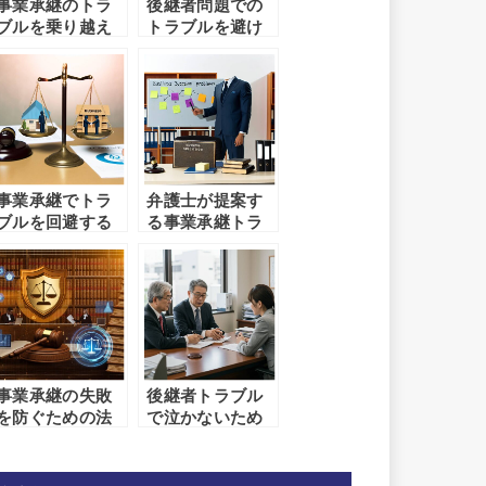
事業承継のトラ
後継者問題での
ブルを乗り越え
トラブルを避け
るための法的サ
るための法律ガ
ポート
イド
事業承継でトラ
弁護士が提案す
ブルを回避する
る事業承継トラ
ための弁護士選
ブルの解決策
びの極意
事業承継の失敗
後継者トラブル
を防ぐための法
で泣かないため
的サポートと
に！弁護士が伝
は？
授する対策