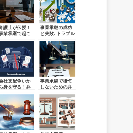
弁護士が伝授！
事業承継の成功
事業承継で起こ
と失敗: トラブル
りがちなトラブ
を避けるための
ルと対処法
必須ガイド
会社支配争いか
事業承継で後悔
ら身を守る！弁
しないための弁
護士が教える防
護士選び
衛戦略